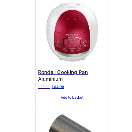
Rondell Cooking Pan
Aluminium
Original
Current
£
85.99
£
64.98
price
price
Add to basket
was:
is:
£85.99.
£64.98.