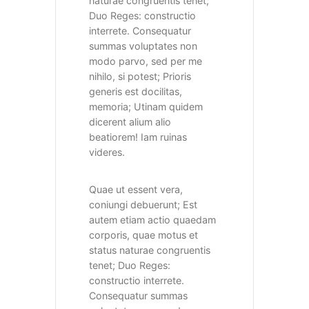
naturae congruentis tenet;
Duo Reges: constructio
interrete. Consequatur
summas voluptates non
modo parvo, sed per me
nihilo, si potest; Prioris
generis est docilitas,
memoria; Utinam quidem
dicerent alium alio
beatiorem! Iam ruinas
videres.
Quae ut essent vera,
coniungi debuerunt; Est
autem etiam actio quaedam
corporis, quae motus et
status naturae congruentis
tenet; Duo Reges:
constructio interrete.
Consequatur summas