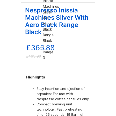
Nespresso Inissia
Machines Sliver With
Aero Black Range
Black
£
365.88
£
465.99
Original
Current
price
price
Highlights
was:
is:
Easy insertion and ejection of
capsules; For use with
£465.99.
£365.88.
Nespresso coffee capsules only
Compact brewing unit
technology; Fast preheating
time: 25 seconds; 19 Bar high