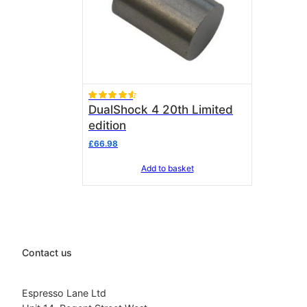
Rated
DualShock 4 20th Limited
4.50
out of 5
edition
£
66.98
Add to basket
Contact us
Espresso Lane Ltd