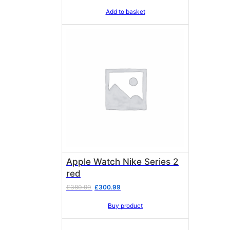
Add to basket
Apple Watch Nike Series 2
red
Original
Current
£
380.99
£
300.99
price
price
Buy product
was:
is:
£380.99.
£300.99.